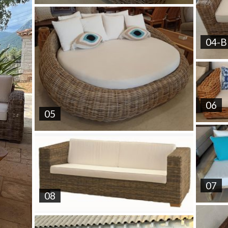
04-B
06
05
07
08