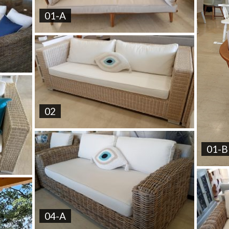
01-A
02
01-B
04-A