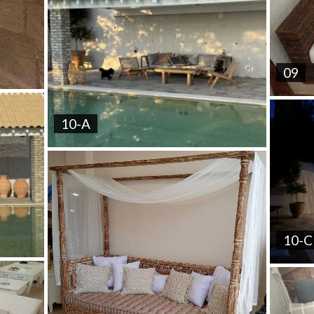
09
10-A
10-C