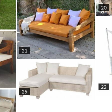
20
21
22
25