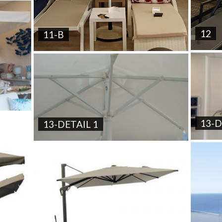
12
11-B
13-D
13-DETAIL 1