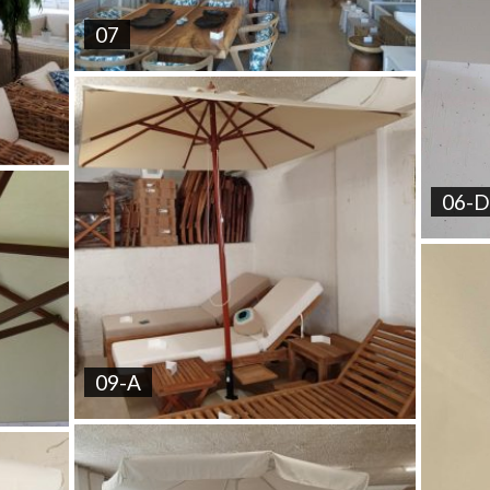
07
06-D
09-A