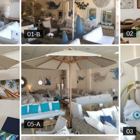
02
01-Β
05-A
03